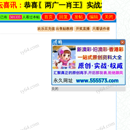
喜讯：
恭喜〖两广一肖王〗实战发表绝杀1
首页
回复
发帖
编辑
关闭
已有
501335
人看过本帖
欢乐豆充值
出售贴教程
开奖直播
只看该作者
ty64.com
ty64.com
ty64.com
ty64.com
关闭
ty64.com
ty64.com