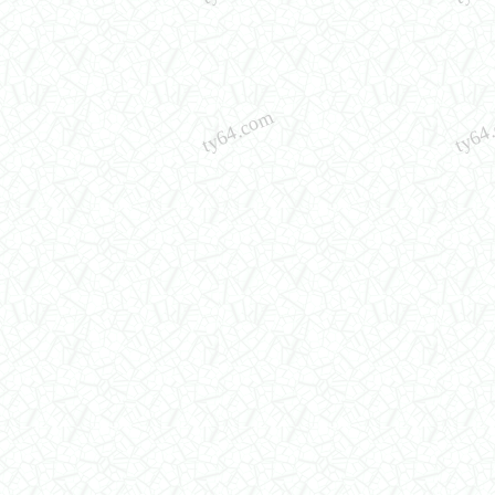
ty64.com
ty64