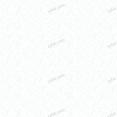
ty64.com
ty64
ty64.com
ty64
ty64.com
ty64
ty64.com
ty64