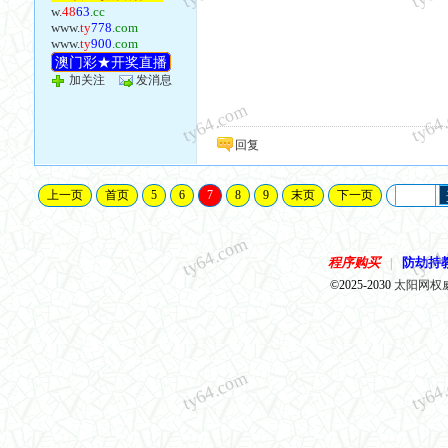
w.
48
63
.cc
www.
ty
778
.com
www.
ty
900
.com
澳门彩★开奖直播
加关注
发消息
ty64.com
ty64
回复
上一页
首页
5
6
7
8
9
末页
下一页
ty64.com
ty64
程序购买
防劫持
|
©2025-2030
太阳网权
ty64.com
ty64