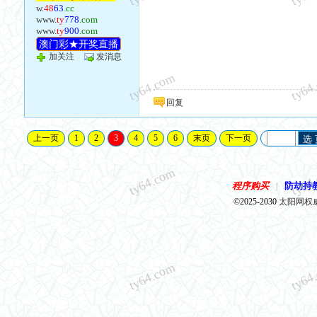
w.
48
63
.cc
www.
ty
778
.com
www.
ty
900
.com
澳门彩★开奖直播
加关注
发消息
ty64.com
ty64
回复
上一页
1
2
3
4
5
6
末页
下一页
选
ty64.com
ty64
程序购买
防劫持
|
©2025-2030
太阳网权
ty64.com
ty64