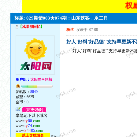
权威
标题: 029期错003★074期：山东侠客，杀二肖
【
浅唱那回忆
】
粉丝
发表于: 07-08
好人`好料`好品德``支持早更新
ty64.com
ty64
好人`好料`好品德``支持早更新不
用户组：
太阳网☀码颠
ty64.com
ty64
发帖数：
8840
威望：6625
金币：0
（历史记录）
拿笔记下以下域名
www.
ty
60
.com
www.
ty
74
.com
ty64.com
ty64
www.
844
85
.com
ww
-----以上导航域名-----