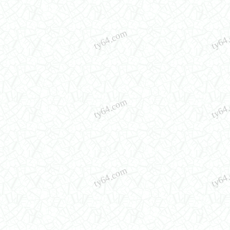
ty64.com
ty64
ty64.com
ty64
ty64.com
ty64