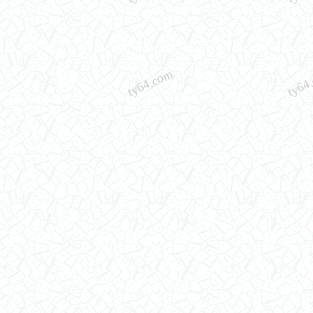
ty64.com
ty64