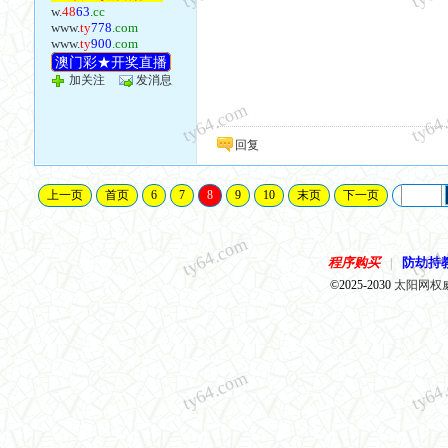
w.
48
63
.cc
www.
ty
778
.com
www.
ty
900
.com
澳门彩★开奖直播
加关注
发消息
ty64.com
ty64
回复
上一页
首页
6
7
8
9
10
末页
下一页
ty64.com
ty64
程序购买
防劫持
|
©2025-2030
太阳网权
ty64.com
ty64