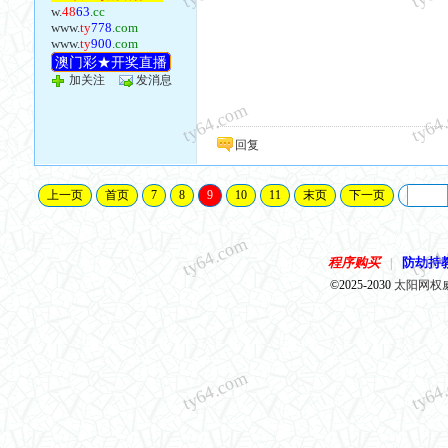
w.
48
63
.cc
www.
ty
778
.com
www.
ty
900
.com
澳门彩★开奖直播
加关注
发消息
ty64.com
ty64
回复
上一页
首页
7
8
9
10
11
末页
下一页
ty64.com
ty64
程序购买
防劫持
|
©2025-2030
太阳网权
ty64.com
ty64