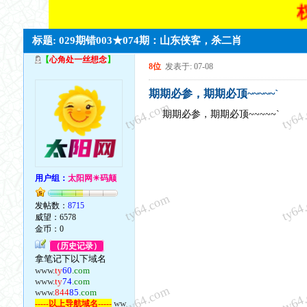
权
标题: 029期错003★074期：山东侠客，杀二肖
【
心角处一丝想念
】
8位
发表于: 07-08
期期必参，期期必顶~~~~~`
ty64.com
ty64
期期必参，期期必顶~~~~~`
用户组：
太阳网☀码颠
ty64.com
ty64
发帖数：
8715
威望：6578
金币：0
（历史记录）
拿笔记下以下域名
www.
ty
60
.com
www.
ty
74
.com
ty64.com
ty64
www.
844
85
.com
ww
-----以上导航域名-----