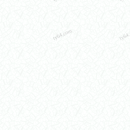
ty64.com
ty64