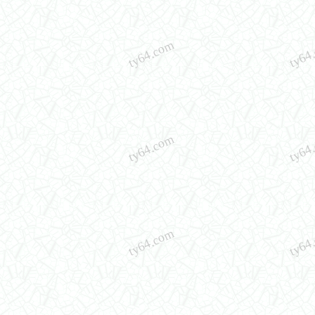
ty64.com
ty64
ty64.com
ty64
ty64.com
ty64