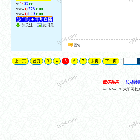
w.
48
63
.cc
www.
ty
778
.com
www.
ty
900
.com
澳门彩★开奖直播
加关注
发消息
ty64.com
ty64
回复
上一页
首页
3
4
5
6
7
末页
下一页
ty64.com
ty64
程序购买
防劫持
|
©2025-2030
太阳网权
ty64.com
ty64