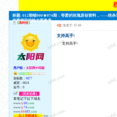
权威
标题: 012期错000★074期：等爱的玫瑰原创资料，------绝杀②肖
发最稳定的给大家参考。。
【
高科技
】
4位
发表于: 07-08
支持高手!
ty64.com
ty64
支持高手!
用户组：
太阳网☀码颠
ty64.com
ty64
发帖数：
8877
威望：6624
金币：0
（历史记录）
拿笔记下以下域名
www.
ty
60
.com
www.
ty
74
.com
ty64.com
ty64
www.
844
85
.com
ww
-----以上导航域名-----