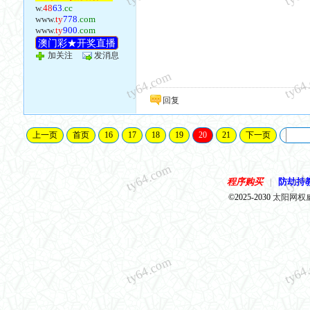
w.
48
63
.cc
www.
ty
778
.com
www.
ty
900
.com
澳门彩★开奖直播
加关注
发消息
ty64.com
ty64
回复
上一页
首页
16
17
18
19
20
21
下一页
ty64.com
ty64
程序购买
防劫持
|
©2025-2030
太阳网权
ty64.com
ty64