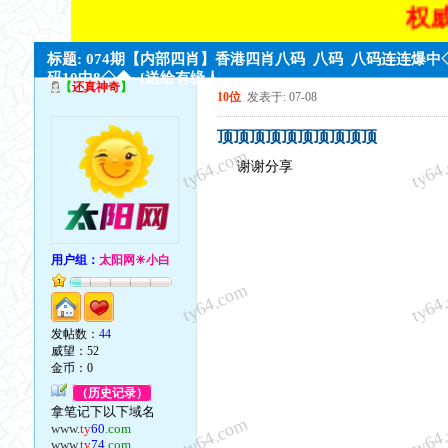
权威太
标题: 074期【内部四肖】香港四肖八码 八码 八码连连爆中
码10中8◇◆~{送给有缘人
【
还真神奇
】
10位
发表于: 07-08
顶顶顶顶顶顶顶顶顶顶
ty64.com
ty64
谢谢分享
用户组：
太阳网☀小白
ty64.com
ty64
发帖数：
44
威望：52
金币：0
（历史记录）
拿笔记下以下域名
ty64.com
ty64
www.
ty
60
.com
www.
ty
74
.com