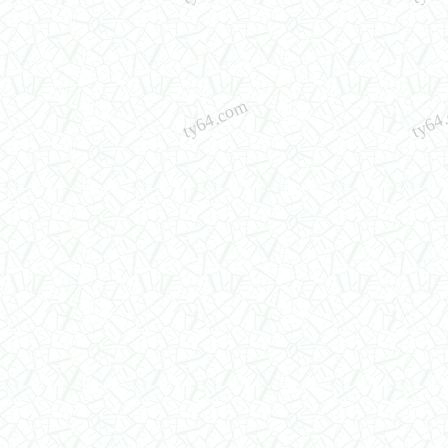
ty64.com
ty64