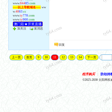
www.
844
85
.com
ww
-----以上导航域名-----
w.
48
63
.cc
www.
ty
778
.com
www.
ty
900
.com
澳门彩★开奖直播
ty64.com
ty64
加关注
发消息
回复
上一页
首页
9
10
11
12
13
14
下一页
ty64.com
ty64
程序购买
防劫持
|
©2025-2030
太阳网权
ty64.com
ty64