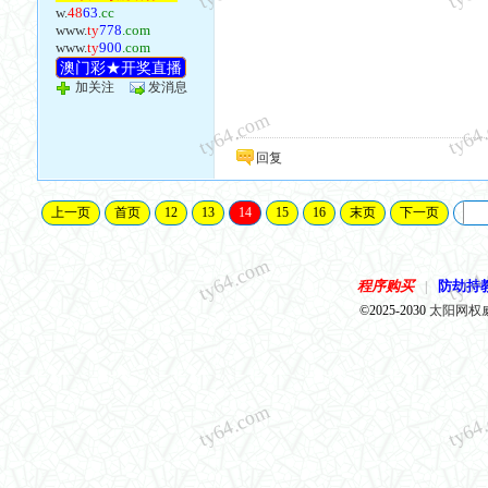
w.
48
63
.cc
www.
ty
778
.com
www.
ty
900
.com
澳门彩★开奖直播
加关注
发消息
ty64.com
ty64
回复
上一页
首页
12
13
14
15
16
末页
下一页
ty64.com
ty64
程序购买
防劫持
|
©2025-2030
太阳网权
ty64.com
ty64