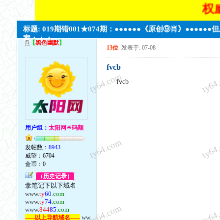
权威太
标题: 019期错001★074期：●●●●●●《原创⑨肖》●●●●●
家；；；
【
黑色幽默
】
13位
发表于: 07-08
fvcb
ty64.com
ty64
fvcb
用户组：
太阳网☀码颠
ty64.com
ty64
发帖数：
8943
威望：6704
金币：0
（历史记录）
拿笔记下以下域名
www.
ty
60
.com
www.
ty
74
.com
ty64.com
ty64
www.
844
85
.com
ww
-----以上导航域名-----