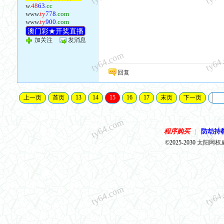
w.
48
63
.cc
www.
ty
778
.com
www.
ty
900
.com
澳门彩★开奖直播
加关注
发消息
ty64.com
ty64
回复
上一页
首页
13
14
15
16
17
末页
下一页
ty64.com
ty64
程序购买
防劫持
|
©2025-2030
太阳网权
ty64.com
ty64