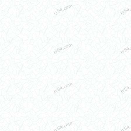
ty64.com
ty64
ty64.com
ty64
ty64.com
ty64
ty64.com
ty64