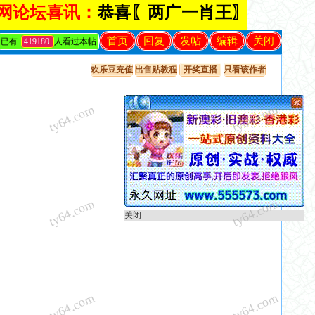
论坛喜讯：
恭喜〖两广一肖王〗实战发表绝
首页
回复
发帖
编辑
关闭
已有
419180
人看过本帖
欢乐豆充值
出售贴教程
开奖直播
只看该作者
ty64.com
ty64.com
ty64.com
ty64.com
关闭
ty64.com
ty64.com