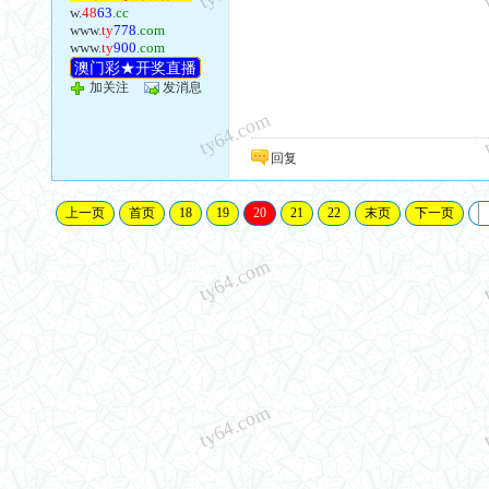
w.
48
63
.cc
www.
ty
778
.com
www.
ty
900
.com
澳门彩★开奖直播
加关注
发消息
ty64.com
回复
上一页
首页
18
19
20
21
22
末页
下一页
ty64.com
ty64.com