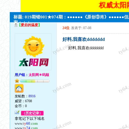
权威太阳网
标题: 019期错001★074期：●●●●●●《原创⑨肖》●●●●●
家；；；
【
爱后的温度
】
24位
发表于: 07-08
好料,我喜欢ddddddd
ty64.com
ty64
好料,我喜欢ddddddd
用户组：
太阳网☀码颠
ty64.com
ty64
发帖数：
8916
威望：6708
金币：0
（历史记录）
拿笔记下以下域名
ty64.com
ty64
www.
ty
60
.com
www.
ty
74
.com