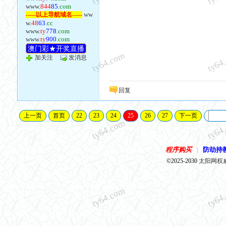
www.
844
85
.com
ww
-----以上导航域名-----
w.
48
63
.cc
www.
ty
778
.com
www.
ty
900
.com
澳门彩★开奖直播
ty64.com
ty64
加关注
发消息
回复
上一页
首页
22
23
24
25
26
27
下一页
ty64.com
ty64
程序购买
防劫持
|
©2025-2030
太阳网权
ty64.com
ty64