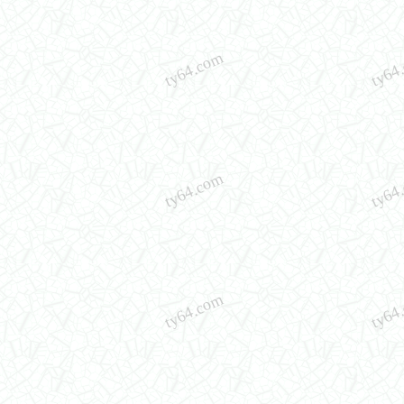
ty64.com
ty64
ty64.com
ty64
ty64.com
ty64