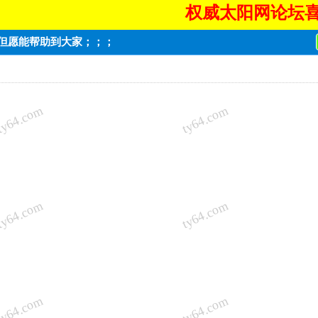
权威太阳网论坛喜
●●●但愿能帮助到大家；；；
ty64.com
ty64.com
ty64.com
ty64.com
ty64.com
ty64.com