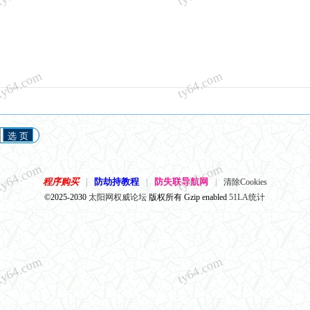
ty64.com
ty64.com
选 页
ty64.com
ty64.com
程序购买
防劫持教程
防失联导航网
|
|
|
清除Cookies
©2025-2030
太阳网权威论坛
版权所有 Gzip enabled
51LA统计
ty64.com
ty64.com