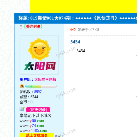
标题: 019期错001★074期：●●●●●●《原创⑨肖》●●●
【
关注时事
】
6位
发表于: 07-08
5454
ty64.com
5454
用户组：
太阳网☀码颠
ty64.com
发帖数：
8997
威望：6744
金币：0
（历史记录）
拿笔记下以下域名
www.
ty
60
.com
www.
ty
74
.com
ty64.com
www.
844
85
.com
ww
-----以上导航域名-----