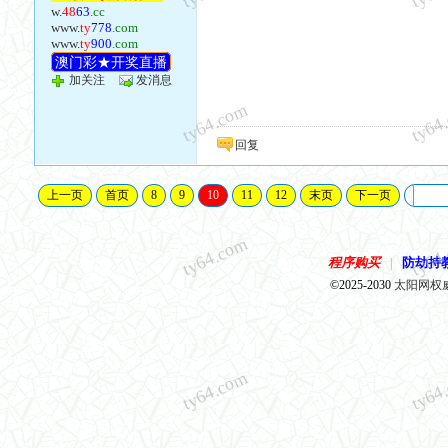
w.
48
63
.cc
www.
ty
778
.com
www.
ty
900
.com
澳门彩★开奖直播
加关注
发消息
ty64.com
ty64
回复
上一页
首页
8
9
10
11
12
末页
下一页
ty64.com
ty64
程序购买
防劫持
|
©2025-2030
太阳网权
ty64.com
ty64