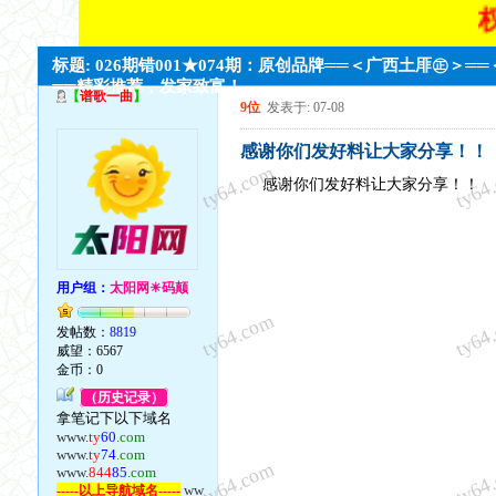
权威
标题: 026期错001★074期：原创品牌══＜广西土厞㊣＞═
══精彩推荐，发家致富！
【
谱歌一曲
】
9位
发表于: 07-08
感谢你们发好料让大家分享！！
ty64.com
ty64
感谢你们发好料让大家分享！！
用户组：
太阳网☀码颠
ty64.com
ty64
发帖数：
8819
威望：6567
金币：0
（历史记录）
拿笔记下以下域名
www.
ty
60
.com
www.
ty
74
.com
ty64.com
ty64
www.
844
85
.com
ww
-----以上导航域名-----