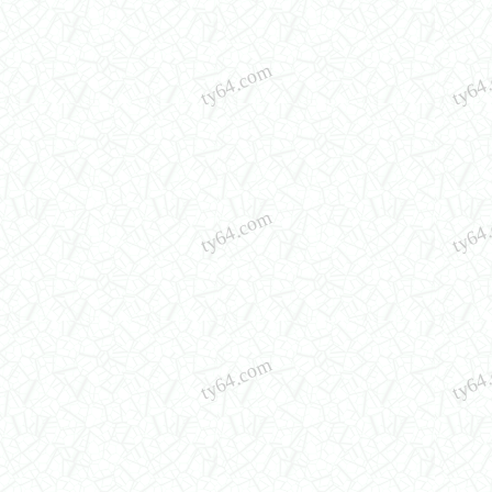
ty64.com
ty64
ty64.com
ty64
ty64.com
ty64