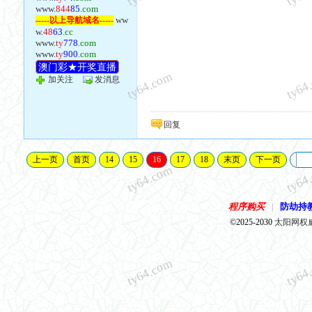
www.
844
85
.com
ww
-----以上导航域名-----
w.
48
63
.cc
www.
ty
778
.com
www.
ty
900
.com
澳门彩★开奖直播
ty64.com
ty64
加关注
发消息
回复
上一页
首页
14
15
16
17
18
末页
下一页
ty64.com
ty64
程序购买
防劫持
|
©2025-2030
太阳网权
ty64.com
ty64