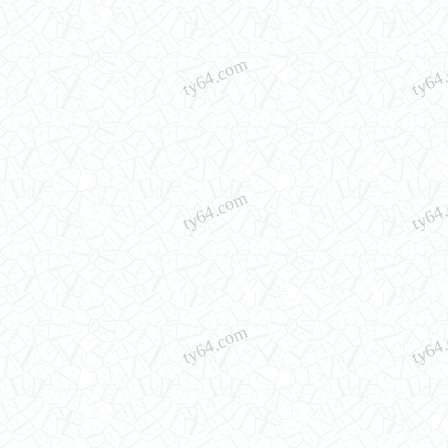
ty64.com
ty64
ty64.com
ty64
ty64.com
ty64