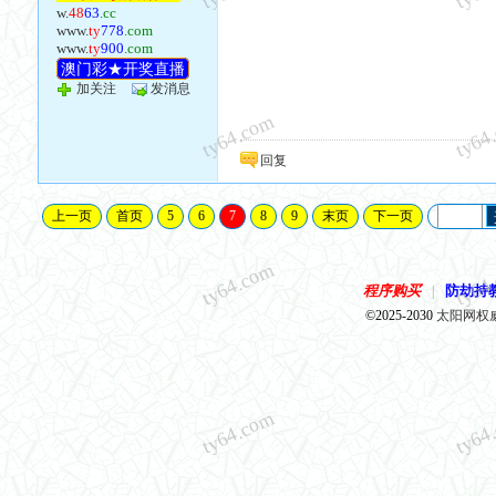
w.
48
63
.cc
www.
ty
778
.com
www.
ty
900
.com
澳门彩★开奖直播
加关注
发消息
ty64.com
ty64
回复
上一页
首页
5
6
7
8
9
末页
下一页
ty64.com
ty64
程序购买
防劫持
|
©2025-2030
太阳网权
ty64.com
ty64