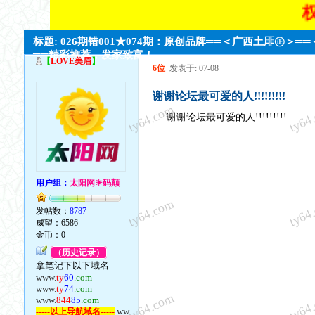
权威
标题: 026期错001★074期：原创品牌══＜广西土厞㊣＞═
══精彩推荐，发家致富！
【
LOVE美眉
】
6位
发表于: 07-08
谢谢论坛最可爱的人!!!!!!!!!
ty64.com
ty64
谢谢论坛最可爱的人!!!!!!!!!
用户组：
太阳网☀码颠
ty64.com
ty64
发帖数：
8787
威望：6586
金币：0
（历史记录）
拿笔记下以下域名
www.
ty
60
.com
www.
ty
74
.com
ty64.com
ty64
www.
844
85
.com
ww
-----以上导航域名-----