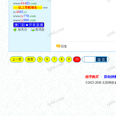
www.
844
85
.com
ww
-----以上导航域名-----
w.
48
63
.cc
www.
ty
778
.com
www.
ty
900
.com
澳门彩★开奖直播
ty64.com
ty64
加关注
发消息
回复
上一页
首页
5
6
7
8
9
10
选 页
ty64.com
ty64
程序购买
防劫持
|
©2025-2030
太阳网权
ty64.com
ty64