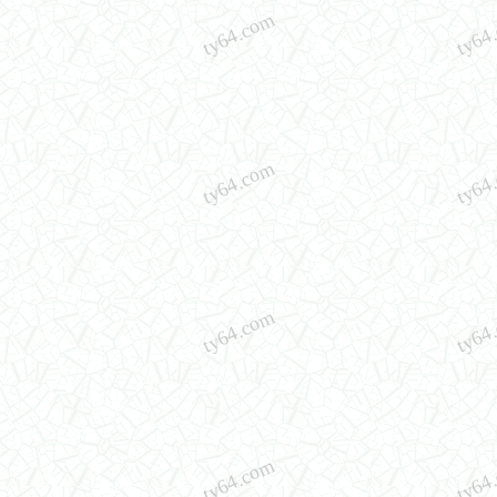
ty64.com
ty64
ty64.com
ty64
ty64.com
ty64
ty64.com
ty64