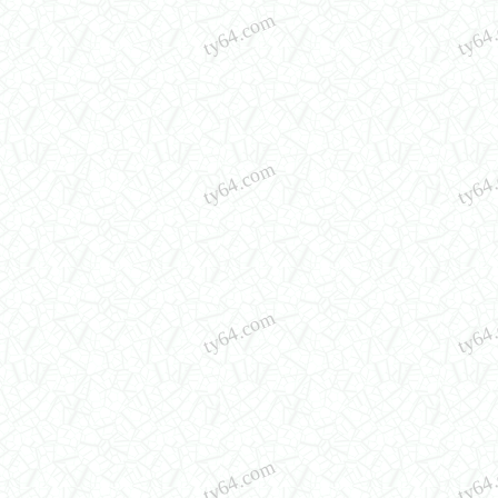
ty64.com
ty64
ty64.com
ty64
ty64.com
ty64
ty64.com
ty64