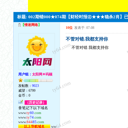
标题: 002期错000★074期【财经时报㊣★★★稳杀2
【
情迷网络
】
10位
发表于: 07-08
不管对错.我都支持你
ty64.com
不管对错.我都支持你
用户组：
太阳网☀码颠
ty64.com
发帖数：
9023
威望：6799
金币：0
（历史记录）
拿笔记下以下域名
www.
ty
60
.com
www.
ty
74
.com
ty64.com
www.
844
85
.com
ww
-----以上导航域名-----