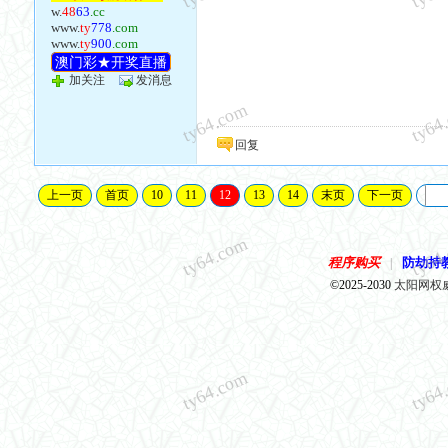
w.
48
63
.cc
www.
ty
778
.com
www.
ty
900
.com
澳门彩★开奖直播
加关注
发消息
ty64.com
ty64
回复
上一页
首页
10
11
12
13
14
末页
下一页
ty64.com
ty64
程序购买
防劫持
|
©2025-2030
太阳网权
ty64.com
ty64