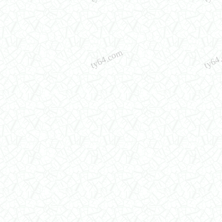
ty64.com
ty64