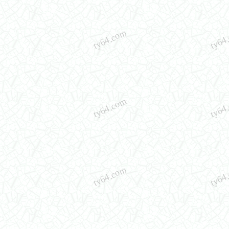
ty64.com
ty64
ty64.com
ty64
ty64.com
ty64