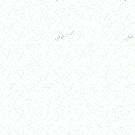
ty64.com
ty64