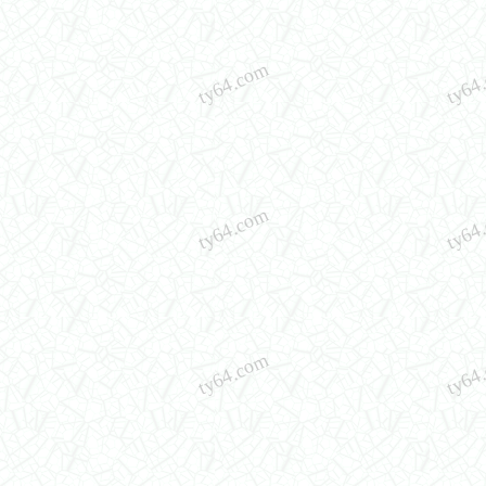
ty64.com
ty64
ty64.com
ty64
ty64.com
ty64