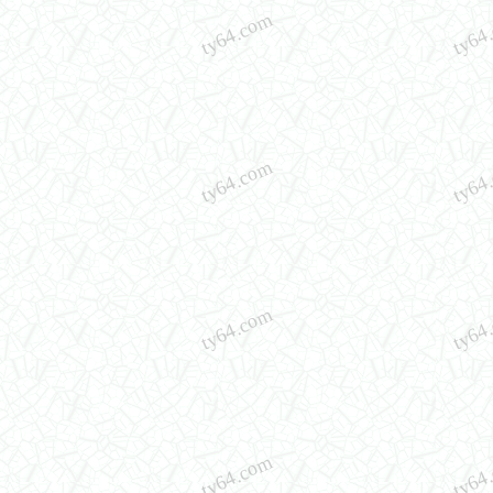
ty64.com
ty64
ty64.com
ty64
ty64.com
ty64
ty64.com
ty64