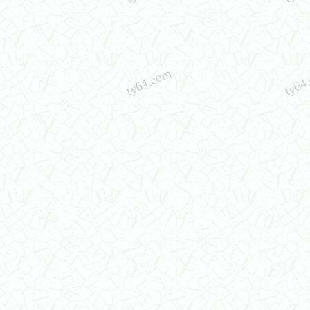
ty64.com
ty64