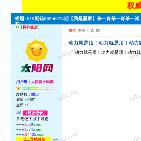
权威太
标题: 019期错002★074期【我是赢家】杀一肖杀一肖杀一肖
新！
【
风的味道
】
10位
发表于: 07-08
动力就是顶！动力就是顶！动力
ty64.com
ty64
动力就是顶！动力就是顶！动力就
用户组：
太阳网☀码颠
ty64.com
ty64
发帖数：
8813
威望：6587
金币：0
（历史记录）
拿笔记下以下域名
www.
ty
60
.com
www.
ty
74
.com
ty64.com
ty64
www.
844
85
.com
ww
-----以上导航域名-----