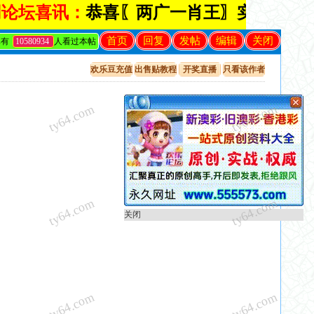
论坛喜讯：
恭喜〖两广一肖王〗实战发表绝
首页
回复
发帖
编辑
关闭
已有
10580934
人看过本帖
欢乐豆充值
出售贴教程
开奖直播
只看该作者
ty64.com
ty64.com
ty64.com
ty64.com
关闭
ty64.com
ty64.com