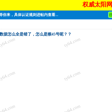
权威太阳网
你来，具体认证规则进帖内查看...
的数据怎么全是错了，怎么是猴45号呢？？
ty64.com
ty64.com
ty64.com
ty64.com
ty64.com
ty64.com