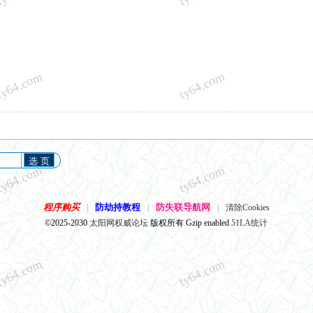
ty64.com
ty64.com
选 页
ty64.com
ty64.com
程序购买
防劫持教程
防失联导航网
|
|
|
清除Cookies
©2025-2030
太阳网权威论坛
版权所有 Gzip enabled
51LA统计
ty64.com
ty64.com