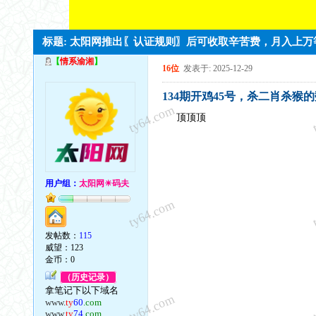
标题: 太阳网推出〖认证规则〗后可收取辛苦费，月入上万等
【
情系渝湘
】
16位
发表于: 2025-12-29
134期开鸡45号，杀二肖杀猴
ty64.com
顶顶顶
用户组：
太阳网☀码夫
ty64.com
发帖数：
115
威望：123
金币：0
（历史记录）
拿笔记下以下域名
ty64.com
www.
ty
60
.com
www.
ty
74
.com