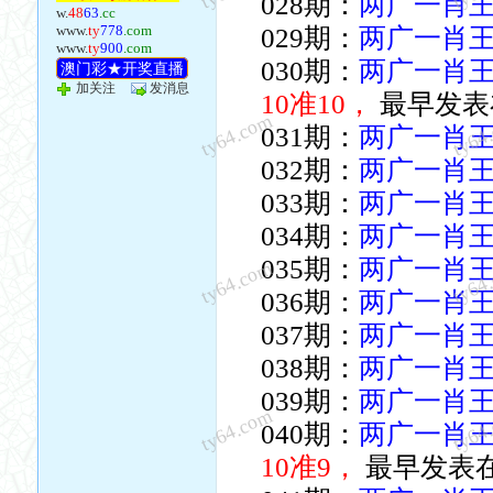
028期：
两广一肖
w.
48
63
.cc
www.
ty
778
.com
029期：
两广一肖
www.
ty
900
.com
030期：
两广一肖
澳门彩★开奖直播
加关注
发消息
10准10，
最早发表
ty64.com
ty64
031期：
两广一肖
032期：
两广一肖
033期：
两广一肖
034期：
两广一肖
035期：
两广一肖
ty64.com
ty64
036期：
两广一肖
037期：
两广一肖
038期：
两广一肖
039期：
两广一肖
ty64.com
ty64
040期：
两广一肖
10准9，
最早发表