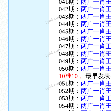
041期：
两广一肖
042期：
两广一肖
043期：
两广一肖
ty64.com
ty64
044期：
两广一肖
045期：
两广一肖
046期：
两广一肖
047期：
两广一肖
ty64.com
ty64
048期：
两广一肖
049期：
两广一肖
050期：
两广一肖
10准10，
最早发表
ty64.com
ty64
051期：
两广一肖
052期：
两广一肖
053期：
两广一肖
054期：
两广一肖