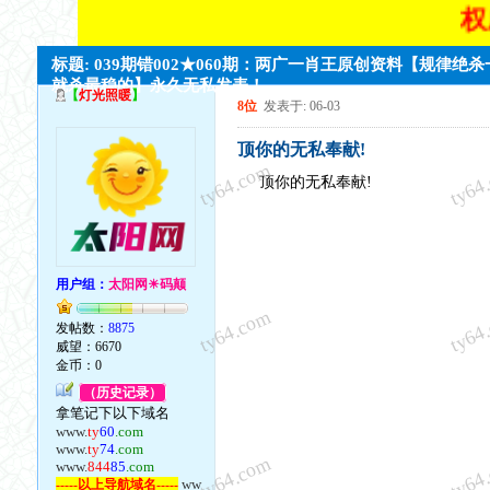
权威
标题: 039期错002★060期：两广一肖王原创资料【规律绝
就杀最稳的】永久无私发表！
【
灯光照暖
】
8位
发表于: 06-03
顶你的无私奉献!
ty64.com
ty64
顶你的无私奉献!
用户组：
太阳网☀码颠
ty64.com
ty64
发帖数：
8875
威望：6670
金币：0
（历史记录）
拿笔记下以下域名
www.
ty
60
.com
www.
ty
74
.com
ty64.com
ty64
www.
844
85
.com
ww
-----以上导航域名-----