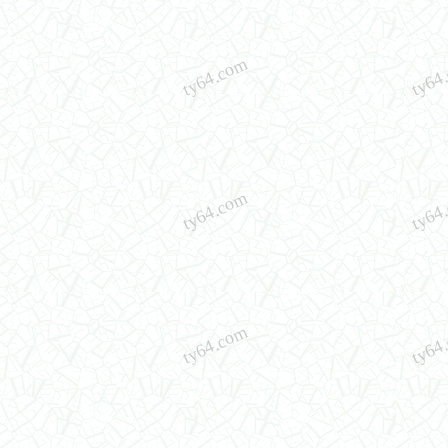
ty64.com
ty64
ty64.com
ty64
ty64.com
ty64