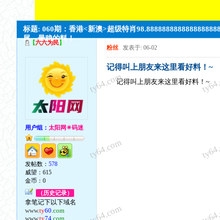
标题: 060期：香港<新澳>超级特肖98.888888888888888888
尾，最稳的料！
【
六六为民
】
粉丝
发表于: 06-02
记得叫上朋友来这里看好料！~
ty64.com
ty64
记得叫上朋友来这里看好料！~
用户组：
太阳网☀码迷
ty64.com
ty64
发帖数：
578
威望：615
金币：0
（历史记录）
拿笔记下以下域名
ty64.com
ty64
www.
ty
60
.com
www.
ty
74
.com