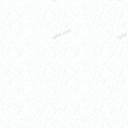
ty64.com
ty64