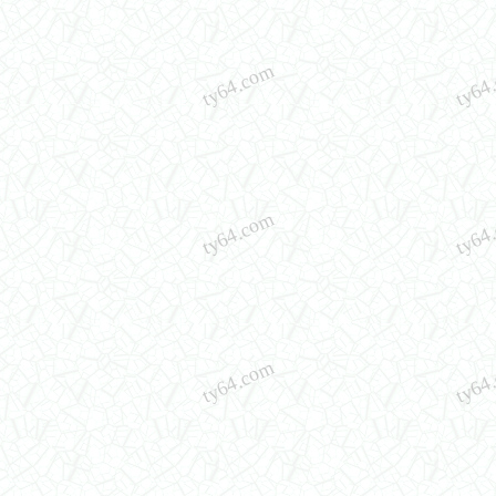
ty64.com
ty64
ty64.com
ty64
ty64.com
ty64