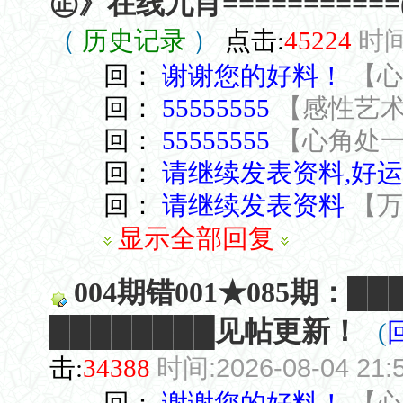
㊣》在线九肖==========
时间:
（
历史记录
）
点击:
45224
回：
谢谢您的好料！
【
回：
55555555
【
感性艺
回：
55555555
【
心角处
回：
请继续发表资料,好运
回：
请继续发表资料
【
显示全部回复
004期错001★085期：
████████见帖更新！
(
时间:2026-08-04 21:5
击:
34388