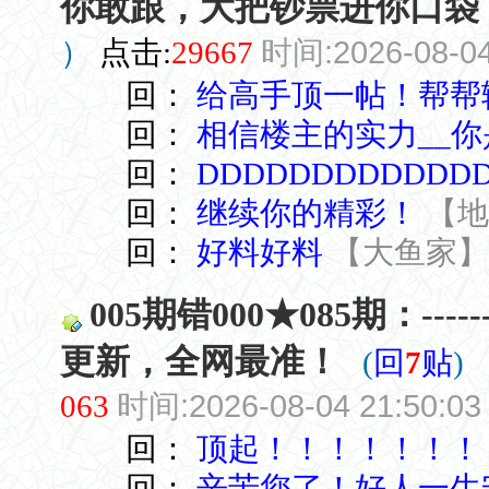
你敢跟，大把钞票进你口袋
时间:2026-08-04
）
点击:
29667
回：
给高手顶一帖！帮帮输钱的彩
回：
相信楼主的实力__你是
回：
DDDDDDDDDDDD
回：
继续你的精彩！
【
回：
好料好料
【
大鱼家
005期错000★085期：----
更新，全网最准！
(
回
7
贴
)
时间:2026-08-04 21:50:03
063
回：
顶起！！！！！！！
回：
辛苦您了！好人一生