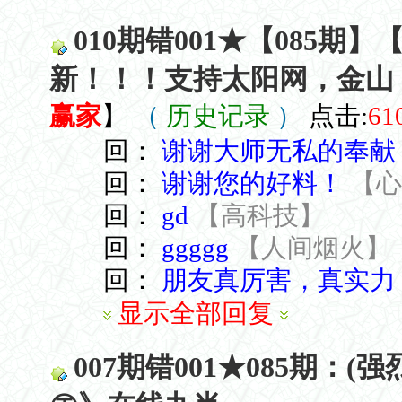
010期错001★【085
新！！！支持太阳网，金山
赢家
】
（
历史记录
）
点击:
61
回：
谢谢大师无私的奉献
回：
谢谢您的好料！
【
回：
gd
【
高科技
】
回：
ggggg
【
人间烟火
】
回：
朋友真厉害，真实力
显示全部回复
007期错001★085期：(强