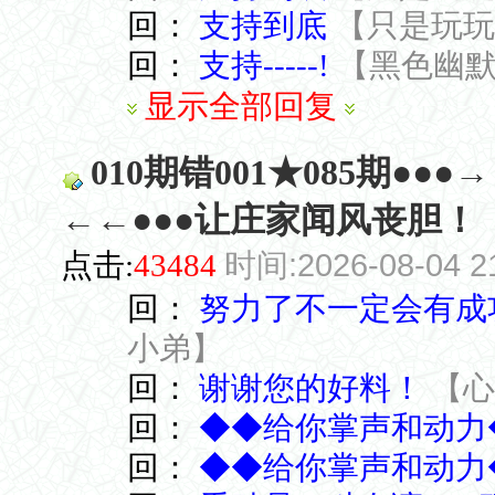
回：
支持到底
【
只是玩
回：
支持-----!
【
黑色幽
显示全部回复
010期错001★085期
←←●●●让庄家闻风丧胆！
时间:2026-08-04 21
点击:
43484
回：
努力了不一定会有成
小弟
】
回：
谢谢您的好料！
【
回：
◆◆给你掌声和动力
回：
◆◆给你掌声和动力