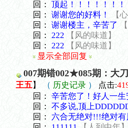
回：
顶起！！！！！！！
回：
谢谢您的好料！
【
回：
谢谢楼主，辛苦了
回：
222
【
风的味道
】
回：
222
【
风的味道
】
显示全部回复
007期错002★085期：大
王五
】
（
历史记录
）
点击:
41
回：
辛苦您了！好人一生
回：
不多说,顶上DDDDD
回：
六合无绝对!!!绝对有风
回：
111111
【
人到中年