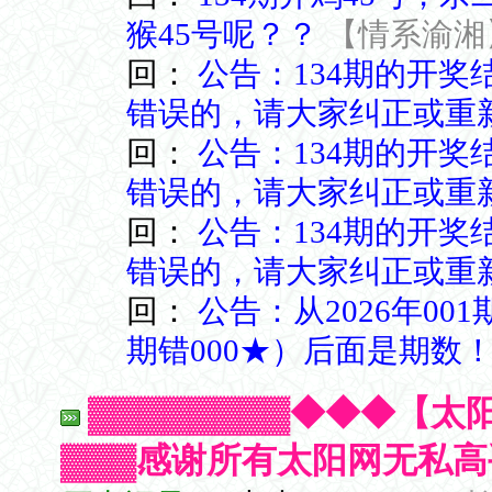
猴45号呢？？
【
情系渝湘
回：
公告：134期的开奖
错误的，请大家纠正或重
回：
公告：134期的开奖
错误的，请大家纠正或重
回：
公告：134期的开奖
错误的，请大家纠正或重
回：
公告：从2026年0
期错000★）后面是期数
▓▓▓▓▓▓▓▓◆◆◆【太
▓▓▓感谢所有太阳网无私