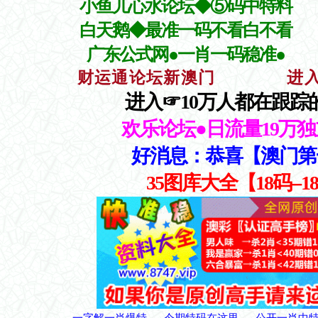
小鱼儿心水论坛◆⑤码中特料
白天鹅◆最准一码不看白不看
广东公式网●一肖一码稳准●
财运通论坛新澳门
进
进入☞10万人都在跟
欢乐论坛●日流量19万
好消息：恭喜【澳门第一
35图库大全【18码--1