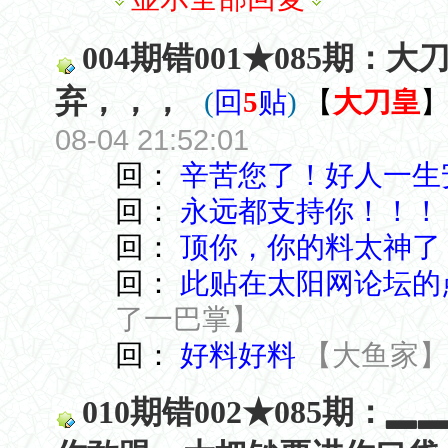
004期错001★085期
弃，，，
(
回
5
贴
)
【
大刀皇
08-04 21:52:01
回：
辛苦您了！好人一生
回：
永远都支持你！！！
回：
顶你，你的料太神了
回：
此贴在太阳网论坛的
了一巴掌
】
回：
好料好料
【
大鱼家
010期错002★085期