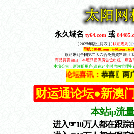
[
2025年版生肖表
]
[
认证规则
]
[
导航：84485.com，ty64.com，ty74
歡迎來到全國第二大六合免費資料壇《太
商品買賣自由，本壇只提供廣告位出租，廣告
本壇公告：新注册用户(请在24小时内向管理申
网论坛喜讯：
恭喜〖两广一肖王〗实战发表
财运通论坛●新澳
本站ip流
进入☞10万人都在跟