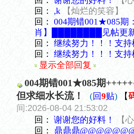
回：
谢谢您的好料！
【
回：
,k
【
灿烂的笑容
】
回：
004期错001★08
肖】████████见帖更
回：
继续努力！！！支持
回：
继续努力！！！支持
显示全部回复
004期错001★085期+
但求细水长流！
(
回
9
贴
)
【
间:2026-08-04 21:53:02
回：
谢谢您的好料！
【
回：
鼎鼎鼎@@@@@@