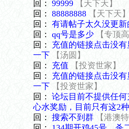
回：
99999
【
天下天
】
回：
88888888
【
天下天
回：
有请帖子太久没更新
回：
qq号是多少
【
专顶
回：
充值的链接点击没有
一下
【
汤圆
】
回：
充值
【
投资世家
】
回：
充值的链接点击没有
一下
【
投资世家
】
回：
论坛目前不提供任何
心水奖励，目前只有这2
回：
搜索不到群
【
港澳
回：
134期开鸡45号，