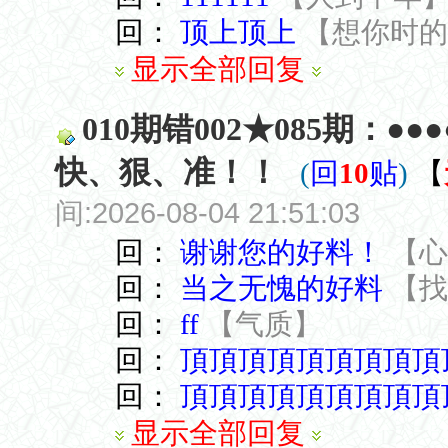
回：
顶上顶上
【
想你时
显示全部回复
010期错002★085期：●●
快、狠、准！！
(
回
10
贴
)
【
间:2026-08-04 21:51:03
回：
谢谢您的好料！
【
回：
当之无愧的好料
【
回：
ff
【
气质
】
回：
頂頂頂頂頂頂頂頂頂
回：
頂頂頂頂頂頂頂頂頂
显示全部回复