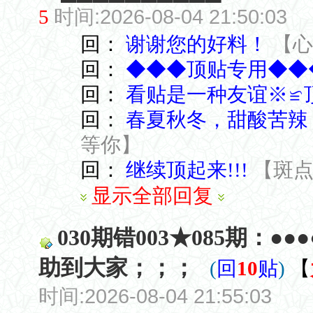
时间:2026-08-04 21:50:03
5
回：
谢谢您的好料！
【
回：
◆◆◆顶贴专用◆◆
回：
看贴是一种友谊※≌顶
回：
春夏秋冬，甜酸苦辣
等你
】
回：
继续顶起来!!!
【
斑
显示全部回复
030期错003★085期：●
助到大家；；；
(
回
10
贴
)
【
时间:2026-08-04 21:55:03