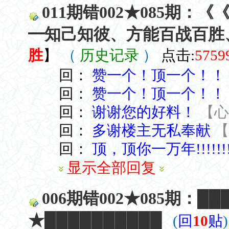
011期错002★085期
━知己知彼、方能百战百胜
胜
】
（
历史记录
）
点击:
5759
回：
赞一个！顶一个！！
回：
赞一个！顶一个！！
回：
谢谢您的好料！
【
回：
多谢楼主无私奉献
回：
顶，顶你一万年!!!!!!!!
显示全部回复
006期错002★085期：
★██████████
(
回
10
贴