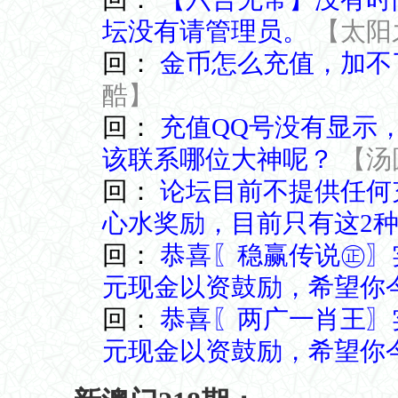
坛没有请管理员。
【
太阳
回：
金币怎么充值，加不
酷
】
回：
充值QQ号没有显示，
该联系哪位大神呢？
【
汤
回：
论坛目前不提供任何
心水奖励，目前只有这2
回：
恭喜〖稳赢传说㊣〗实
元现金以资鼓励，希望你
回：
恭喜〖两广一肖王〗实
元现金以资鼓励，希望你