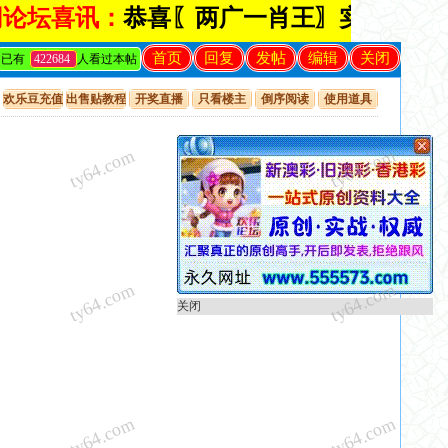
论坛喜讯：
恭喜〖两广一肖王〗实战发表绝
首页
回复
发帖
编辑
关闭
已有
422684
人看过本帖
欢乐豆充值
出售贴教程
开奖直播
只看楼主
倒序阅读
使用道具
ty64.com
ty64.com
ty64.com
ty64.com
关闭
ty64.com
ty64.com