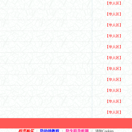
【华人区】
【华人区】
【华人区】
【华人区】
【华人区】
【华人区】
【华人区】
【华人区】
【华人区】
【华人区】
【华人区】
程序购买
防劫持教程
防失联导航网
|
|
|
清除Cookies